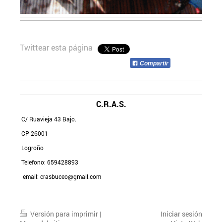
Twittear esta página
Compartir
C.R.A.S.
C/ Ruavieja 43 Bajo.
CP 26001
Logroño
Telefono: 659428893
email: crasbuceo@gmail.com
Versión para imprimir
|
Iniciar sesión