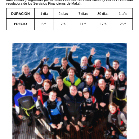
reguladora de los Servicios Financieros de Malta).
DURACIÓN
1 día
2 días
7 días
30 días
1 año
PRECIO
5 €
7 €
11 €
17 €
25 €