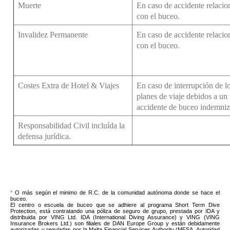
Muerte
En caso de accidente relaci
con el buceo.
Invalidez Permanente
En caso de accidente relaci
con el buceo.
Costes Extra de Hotel & Viajes
En caso de interrupción de l
planes de viaje debidos a un
accidente de buceo indemniz
Responsabilidad Civil incluída la
defensa jurídica.
*
O más según el minimo de R.C. de la comunidad autónoma donde se hace el
buceo.
El centro o escuela de buceo que se adhiere al programa Short Term Dive
Protection, está contratando una póliza de seguro de grupo, prestada por IDA y
distribuida por VING Ltd. IDA (International Diving Assurance) y VING (VING
Insurance Brokers Ltd.) son filiales de DAN Europe Group y están debidamente
autorizadas y reguladas por la Malta Financial Services Authority (MFSA, Autoridad