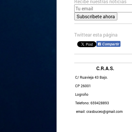
Recibe nuestras noticias
Twittear esta página
Compartir
C.R.A.S.
C/ Ruavieja 43 Bajo.
CP 26001
Logroño
Telefono: 659428893
email: crasbuceo@gmail.com