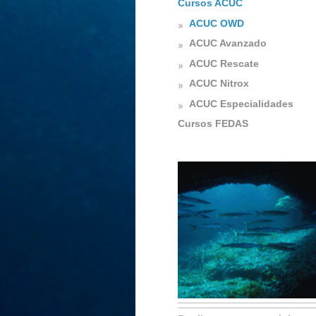
Cursos ACUC
ACUC OWD
ACUC Avanzado
ACUC Rescate
ACUC Nitrox
ACUC Especialidades
Cursos FEDAS