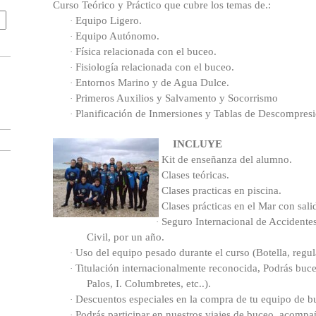
Curso Teórico y Práctico que cubre los temas de.:
Equipo Ligero.
·
Equipo Autónomo.
·
Física relacionada con el buceo.
·
Fisiología relacionada con el buceo.
·
Entornos Marino y de Agua Dulce.
·
Primeros Auxilios y Salvamento y Socorrismo
·
Planificación de Inmersiones y Tablas de Descompresi
·
INCLUYE
Kit de enseñanza del alumno.
·
Clases teóricas.
·
Clases practicas en piscina.
·
Clases prácticas en el Mar con sali
·
Seguro Internacional de Accidente
·
Civil, por un año.
Uso del equipo pesado durante el curso (Botella, regul
·
Titulación internacionalmente reconocida, Podrás buce
·
Palos, I. Columbretes, etc..).
Descuentos especiales en la compra de tu equipo de b
·
Podrás participar en nuestros viajes de buceo, acomp
·