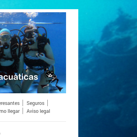
eresantes
Seguros
mo llegar
Aviso legal
D