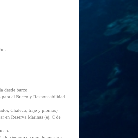
ón.
da desde barco.
s para el Buceo y Responsabilidad
ador, Chaleco, traje y plomos)
ar en Reserva Marinas (ej. C de
uceo.
añado siempre de uno de nuestros