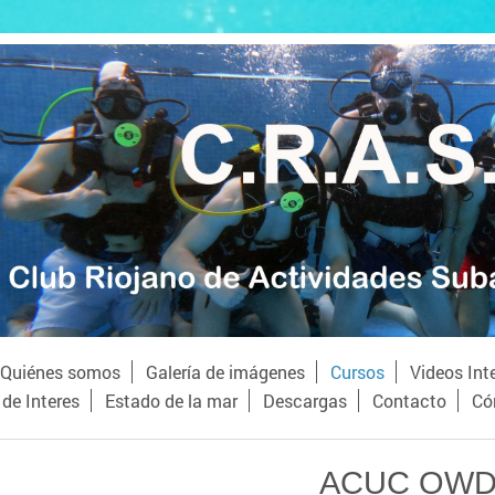
Quiénes somos
Galería de imágenes
Cursos
Videos Int
de Interes
Estado de la mar
Descargas
Contacto
Có
ACUC OW